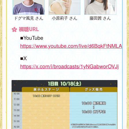
ドグマ風見 さん
小原莉子 さん
藤田茜 さん
視聴URL
■YouTube
https://www.youtube.com/live/d6BqkFtNMLA
■X
https://x.com/i/broadcasts/1yNGabworOVJj