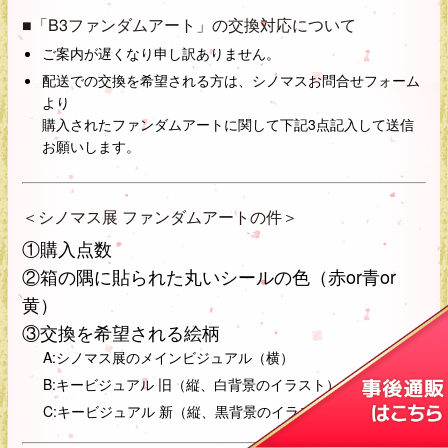
■「B3ファンダムアート」の交換対応について
ご案内が遅くなり申し訳ありません。
配送での交換を希望される方は、シノマスお問合せフォーム
より
購入されたファンダムアートに関して下記3点記入して送信
お願いします。
＜シノマス展 ファンダムアートの件＞
①購入点数
②箱の隅に貼られた丸いシールの色（赤or青or
黄）
③交換を希望される絵柄
A:シノマス展のメインビジュアル（横）
B:キービジュアル 旧（縦、白背景のイラスト）
C:キービジュアル 新（縦、黒背景のイラスト）