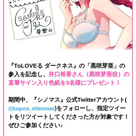
『ToLOVEる ダークネス』の「黒咲芽亜」の
参入を記念し、
井口裕香さん（黒咲芽亜役）の
直筆サイン入り色紙を3名様にプレゼント！
期間中、『シノマス』公式Twitterアカウント(
)を
フォローし、指定ツイー
@kagura_shinomas
トをリツイートしてくださった方が
対象です！
ぜひご参加ください♪