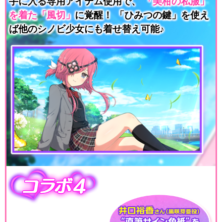
手に入る専用アイテム使用で、
「美柑の私服」
を着た「風切」
に覚醒！
「ひみつの鍵」を使え
ば他のシノビ少女にも着せ替え可能♪