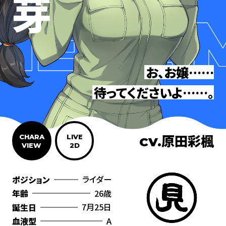
お、お嬢……
待ってくださいよ……。
原田彩楓
CHARA
LIVE
CV.
VIEW
2D
ライダー
ポジション
26歳
年齢
7月25日
誕生日
A
血液型