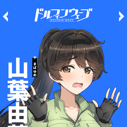
山葉由芽
やまば ゆめ