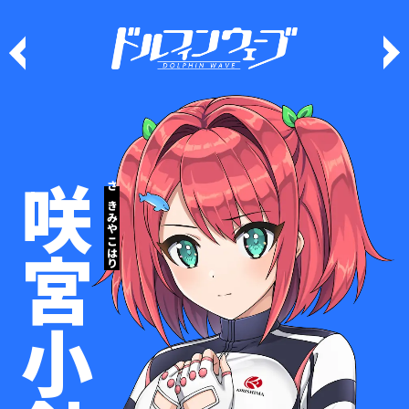
咲宮小針
さきみや こはり