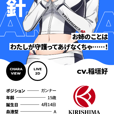
お姉のことは
わたしが守護ってあげなくちゃ……！
稲垣好
CHARA
LIVE
CV.
VIEW
2D
ガンナー
ポジション
15歳
年齢
4月14日
誕生日
A
血液型