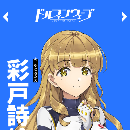
彩戸詩絵
あやと うたえ