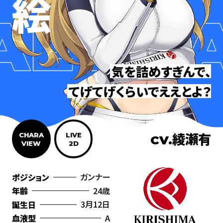
気を詰めすぎんで、
てげてげくらいでええとよ？
綾瀬有
CHARA
LIVE
CV.
VIEW
2D
ガンナー
ポジション
24歳
年齢
3月12日
誕生日
A
血液型